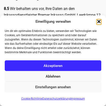
8.5
Wir behalten uns vor, Ihre Daten an den
Inkassodienstleister Bremer Inkasso GmbH, Leerkämpe 12,
28259 Bremen, Deutschland weiterzugeben, soweit unsere
Einwilligung verwalten
Zahlungsforderung trotz vorausgegangener Mahnung
Um dir ein optimales Erlebnis zu bieten, verwenden wir Technologien wie
nicht beglichen wurde. Für diesen Fall wird die Forderung
Cookies, um Geräteinformationen zu speichern und/oder darauf
zuzugreifen. Wenn du diesen Technologien zustimmst, können wir Daten
unmittelbar vom Inkassodienstleister eingetrieben werden.
wie das Surfverhalten oder eindeutige IDs auf dieser Website verarbeiten.
Wenn du deine Einwilligung nicht erteilst oder zurückziehst, können
Die Weitergabe Ihrer Daten dient der Vertragserfüllung
bestimmte Merkmale und Funktionen beeinträchtigt werden.
gemäß Art. 6 Abs. 1 S. 1 lit. b DSGVO sowie der Wahrung
unserer im Rahmen einer Interessenabwägung
Akzeptieren
überwiegenden berechtigten Interessen an einer effektiven
Geltendmachung bzw. Durchsetzung unserer
Ablehnen
Zahlungsforderung gemäß Art. 6 Abs. 1 S. 1 lit. f DSGVO.
Einstellungen ansehen
Neuheit
TAGARNO T50
Digitalmikroskop!
9) Seitenfunktionalitäten
Verwerfen
Cookie-Richtlinie
Datenschutzerklärung
Impressum