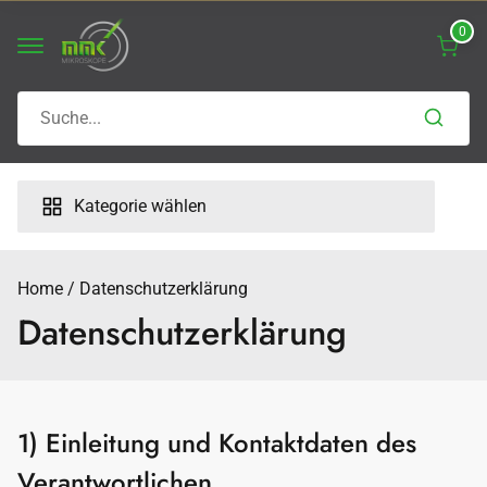
Skip
0
to
content
Search
for:
Kategorie wählen
Home
Datenschutzerklärung
Datenschutzerklärung
1) Einleitung und Kontaktdaten des
Verantwortlichen