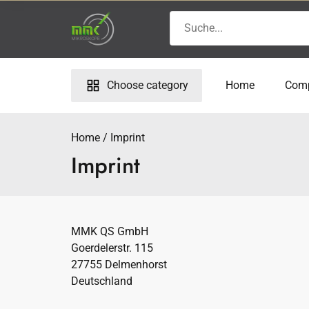
Skip
Search
to
for:
content
Choose category
Home
Com
Home
Imprint
Imprint
MMK QS GmbH
Goerdelerstr. 115
27755 Delmenhorst
Deutschland