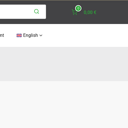
0
0,00 €
nt
English