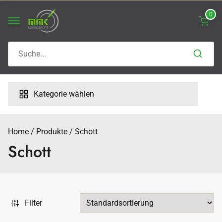
Skip
0
to
content
Search
for:
Kategorie wählen
Home
Produkte
Schott
Schott
Filter