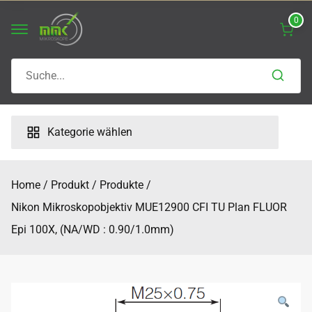
Skip
0
to
content
Search
for:
Kategorie wählen
Home
Produkt
Produkte
Nikon Mikroskopobjektiv MUE12900 CFI TU Plan FLUOR
Epi 100X, (NA/WD : 0.90/1.0mm)