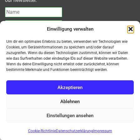
our newsletter.
Einwilligung verwalten
Ich akzeptiere die
Datenschutzerklärung
Um dir ein optimales Erlebnis zu bieten, verwenden wir Technologien wie
Cookies, um Geräteinformationen zu speichern und/oder darauf
zuzugreifen. Wenn du diesen Technologien zustimmst, können wir Daten
Abonnieren
wie das Surfverhalten oder eindeutige IDs auf dieser Website verarbeiten.
Wenn du deine Einwilligung nicht erteilst oder zurückziehst, können
bestimmte Merkmale und Funktionen beeinträchtigt werden.
Akzeptieren
© MMK Mikroskope Shop 2026
Ablehnen
Kauf auf Rechnung, Mindermengenzuschlag für
Bestellungen < 500,-€ netto = 50,-€. Nur für gewerbliche
Einstellungen ansehen
Neuheit
TAGARNO T50
Digitalmikroskop!
Endkunden (B2B) / Purchase on invoice, minimum
order surcharge for orders < €500 net = €50. Only for
Verwerfen
Cookie-Richtlinie
Datenschutzerklärung
Impressum
commercial end customers (B2B)