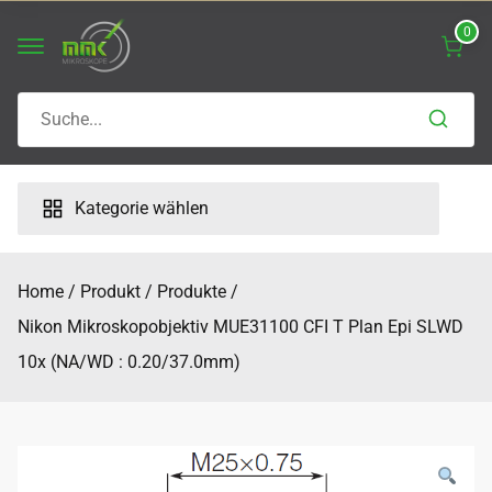
Skip
0
to
content
Search
for:
Kategorie wählen
Home
Produkt
Produkte
Nikon Mikroskopobjektiv MUE31100 CFI T Plan Epi SLWD
10x (NA/WD : 0.20/37.0mm)