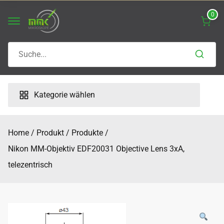
Skip
0
to
content
Search
for:
Kategorie wählen
Home
Produkt
Produkte
Nikon MM-Objektiv EDF20031 Objective Lens 3xA,
telezentrisch