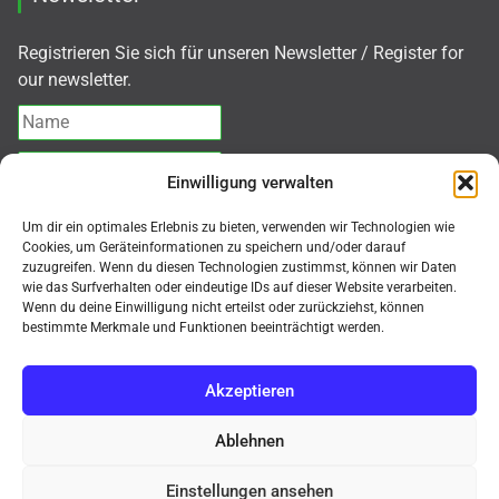
Registrieren Sie sich für unseren Newsletter / Register for
our newsletter.
Einwilligung verwalten
Ich akzeptiere die
Datenschutzerklärung
Um dir ein optimales Erlebnis zu bieten, verwenden wir Technologien wie
Cookies, um Geräteinformationen zu speichern und/oder darauf
zuzugreifen. Wenn du diesen Technologien zustimmst, können wir Daten
Abonnieren
wie das Surfverhalten oder eindeutige IDs auf dieser Website verarbeiten.
Wenn du deine Einwilligung nicht erteilst oder zurückziehst, können
bestimmte Merkmale und Funktionen beeinträchtigt werden.
Akzeptieren
© MMK Mikroskope Shop 2026
Ablehnen
Kauf auf Rechnung, Mindermengenzuschlag für
Bestellungen < 500,-€ netto = 50,-€. Nur für gewerbliche
Einstellungen ansehen