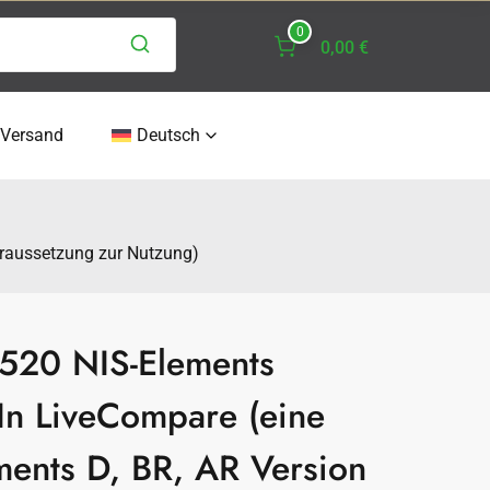
0
0,00 €
 Versand
Deutsch
oraussetzung zur Nutzung)
20 NIS-Elements
In LiveCompare (eine
ments D, BR, AR Version