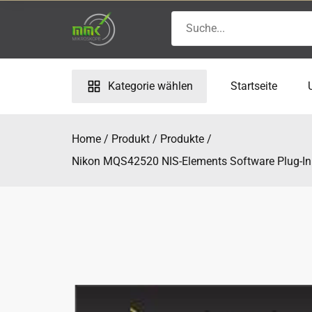
Skip
Search
to
for:
content
Kategorie wählen
Startseite
Home
Produkt
Produkte
Nikon MQS42520 NIS-Elements Software Plug-In L