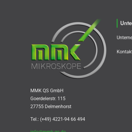
Unt
Untern
Kontak
MMK QS GmbH
Goerdelerstr. 115
27755 Delmenhorst
Tel.: (+49) 4221-94 66 494
info@mmk-qs.de