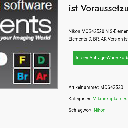
ist Voraussetz
Nikon MQS42520 NIS-Elements
Elements D, BR, AR Version i
In den Anfrage-Warenkor
Artikelnummer:
MQS42520
Kategorien:
Mikroskopkamer
Schlagwort:
Nikon