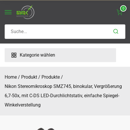
Skip
0
to
content
Search
for:
Kategorie wählen
Home
Produkt
Produkte
Nikon Stereomikroskop SMZ745, binokular, Vergrößerung
6,7-50x, mit C-DS LED-Durchlichtstativ, einfache Spiegel-
Winkelverstellung