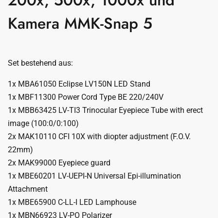
200x, 500x, 1000x und
Kamera MMK-Snap 5
Set bestehend aus:
1x MBA61050 Eclipse LV150N LED Stand
1x MBF11300 Power Cord Type BE 220/240V
1x MBB63425 LV-TI3 Trinocular Eyepiece Tube with erect
image (100:0/0:100)
2x MAK10110 CFI 10X with diopter adjustment (F.O.V.
22mm)
2x MAK99000 Eyepiece guard
1x MBE60201 LV-UEPI-N Universal Epi-illumination
Attachment
1x MBE65900 C-LL-I LED Lamphouse
1x MBN66923 LV-PO Polarizer