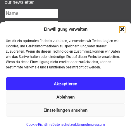
our newsletter.
Einwilligung verwalten
Ich akzeptiere die
Datenschutzerklärung
Um dir ein optimales Erlebnis zu bieten, verwenden wir Technologien wie
Cookies, um Geräteinformationen zu speichern und/oder darauf
zuzugreifen. Wenn du diesen Technologien zustimmst, können wir Daten
Abonnieren
wie das Surfverhalten oder eindeutige IDs auf dieser Website verarbeiten.
Wenn du deine Einwilligung nicht erteilst oder zurückziehst, können
bestimmte Merkmale und Funktionen beeinträchtigt werden.
Akzeptieren
© MMK Mikroskope Shop 2026
Ablehnen
Kauf auf Rechnung, Mindermengenzuschlag für
Bestellungen < 500,-€ netto = 50,-€. Nur für gewerbliche
Einstellungen ansehen
Endkunden (B2B) / Purchase on invoice, minimum
Neuheit
TAGARNO T50
Digitalmikroskop!
order surcharge for orders < €500 net = €50. Only for
Verwerfen
Cookie-Richtlinie
Datenschutzerklärung
Impressum
commercial end customers (B2B)