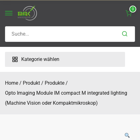
Skip
0
to
content
Search
for:
Kategorie wählen
Home
Produkt
Produkte
Opto Imaging Module IM compact M integrated lighting
(Machine Vision oder Kompaktmikroskop)