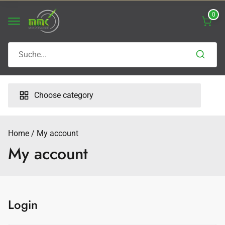
Skip
0
to
content
Search
for:
Choose category
Home
My account
My account
Login