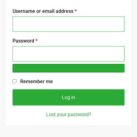
R
Username or email address
*
e
q
u
R
Password
*
i
e
r
q
e
u
d
i
Remember me
r
e
Log in
d
Lost your password?