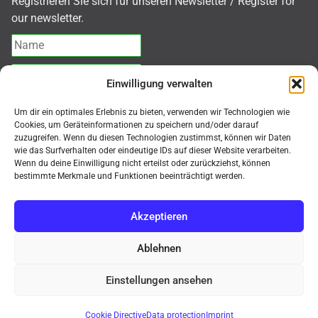
Registrieren Sie sich für unseren Newsletter / Register for
our newsletter.
Einwilligung verwalten
I agree with the
Privacy policy
Um dir ein optimales Erlebnis zu bieten, verwenden wir Technologien wie
Cookies, um Geräteinformationen zu speichern und/oder darauf
zuzugreifen. Wenn du diesen Technologien zustimmst, können wir Daten
Subscribe
wie das Surfverhalten oder eindeutige IDs auf dieser Website verarbeiten.
Wenn du deine Einwilligung nicht erteilst oder zurückziehst, können
bestimmte Merkmale und Funktionen beeinträchtigt werden.
Akzeptieren
© MMK Mikroskope Shop 2026
Ablehnen
Kauf auf Rechnung, Mindermengenzuschlag für
Bestellungen < 500,-€ netto = 50,-€. Nur für gewerbliche
Einstellungen ansehen
Endkunden (B2B) / Purchase on invoice, minimum
Neuheit
TAGARNO T50
Digitalmikroskop!
order surcharge for orders < €500 net = €50. Only for
Dismiss
Cookie Directive
Data protection
Imprint