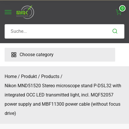
Skip
0
to
content
Search
for:
Choose category
Home
Produkt
Products
Nikon MND51520 Stereo microscope stand P-DSL32 with
integrated OCC LED transmitted light, incl. MQF52057
power supply and MBF11300 power cable (without focus
drive)