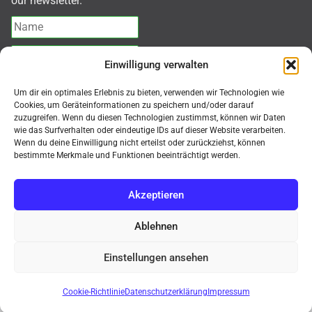
our newsletter.
Einwilligung verwalten
Ich akzeptiere die
Datenschutzerklärung
Um dir ein optimales Erlebnis zu bieten, verwenden wir Technologien wie
Cookies, um Geräteinformationen zu speichern und/oder darauf
zuzugreifen. Wenn du diesen Technologien zustimmst, können wir Daten
Abonnieren
wie das Surfverhalten oder eindeutige IDs auf dieser Website verarbeiten.
Wenn du deine Einwilligung nicht erteilst oder zurückziehst, können
bestimmte Merkmale und Funktionen beeinträchtigt werden.
Akzeptieren
© MMK Mikroskope Shop 2026
Ablehnen
Kauf auf Rechnung, Mindermengenzuschlag für
Bestellungen < 500,-€ netto = 50,-€. Nur für gewerbliche
Einstellungen ansehen
Neuheit
TAGARNO T50
Digitalmikroskop!
Endkunden (B2B) / Purchase on invoice, minimum
order surcharge for orders < €500 net = €50. Only for
Verwerfen
Cookie-Richtlinie
Datenschutzerklärung
Impressum
commercial end customers (B2B)