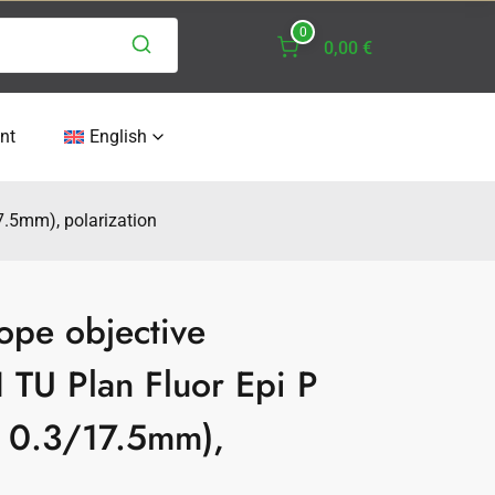
0
0,00 €
nt
English
.5mm), polarization
ope objective
TU Plan Fluor Epi P
0.3/17.5mm),