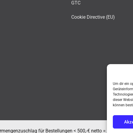
GTC
Cookie Directive (EU)
Um dir ein o
Geräteinfor
Technologien
dieser Websi
können best
Akze
mengenzuschlag für Bestellungen < 500,-€ netto = 50,-€. Nur f