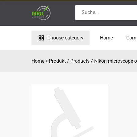
Skip
Search
to
for:
content
Choose category
Home
Com
Home
Produkt
Products
Nikon microscope o